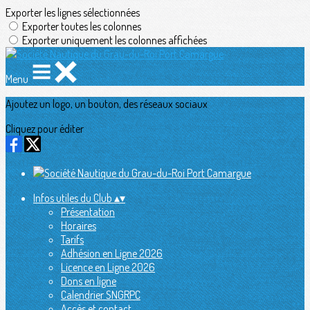
Exporter les lignes sélectionnées
Exporter toutes les colonnes
Exporter uniquement les colonnes affichées
Menu
Ajoutez un logo, un bouton, des réseaux sociaux
Cliquez pour éditer
Infos utiles du Club
▴
▾
Présentation
Horaires
Tarifs
Adhésion en Ligne 2026
Licence en Ligne 2026
Dons en ligne
Calendrier SNGRPC
Accès et contact